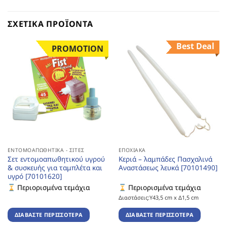
ΣΧΕΤΙΚΆ ΠΡΟΪΌΝΤΑ
Best Deal
PROMOTION
ΕΝΤΟΜΟΑΠΩΘΗΤΙΚΆ - ΣΊΤΕΣ
ΕΠΟΧΙΑΚΆ
Σετ εντομοαπωθητικού υγρού
Κεριά – λαμπάδες Πασχαλινά
& συσκευής για ταμπλέτα και
Αναστάσεως λευκά [70101490]
υγρό [70101620]
Περιορισμένα τεμάχια
Περιορισμένα τεμάχια
Διαστάσεις:Υ43,5 cm x Δ1,5 cm
ΔΙΑΒΆΣΤΕ ΠΕΡΙΣΣΌΤΕΡΑ
ΔΙΑΒΆΣΤΕ ΠΕΡΙΣΣΌΤΕΡΑ