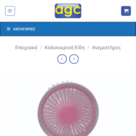
Μετάβαση
στο
περιεχόμενο
ΚΑΤΗΓΟΡΊΕΣ
Εποχιακά
/
Καλοκαιρινά Είδη
/
Ανεμιστήρες