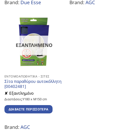
Brand:
Due Esse
Brand:
AGC
ΕΞΑΝΤΛΗΜΈΝΟ
ΕΝΤΟΜΟΑΠΩΘΗΤΙΚΆ - ΣΊΤΕΣ
Σίτα παραθύρου αυτοκόλλητη
[00402481]
✘ Εξαντλημένο
Διαστάσεις:Υ180 x Μ150 cm
ΔΙΑΒΆΣΤΕ ΠΕΡΙΣΣΌΤΕΡΑ
Brand:
AGC