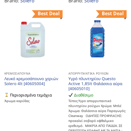
Brand:
Solero
Brand:
Solero
Best Deal
Best Deal
ΚΡΕΜΟΣΆΠΟΥΝΑ
ΑΠΟΡΡΥΠΑΝΤΙΚΆ ΡΟΎΧΩΝ
Λευκό κρεμοσάπουνο χεριών
Υγρό πλυντηρίου Questo
Solero 4lt [40605004]
Active 1,85lt Θαλάσσια αύρα
[40605010]
Περιορισμένα τεμάχια
Διαθέσιμο
Άρωμα καρύδας
Τύπος:Υγρο απορρυπαντικό
πλυντηρίου ρούχων Χρώμα: Μπλέ
Άρωμα: Θαλάσσια αύρα Παραγωγός:
Cleanway ΟΔΗΓΙΕΣ ΠΡΟΦΥΛΑΞΗΣ:
προκαλεί σοβαρό οφθαλμικο
ερεθισμό. ΜΑΚΡΙΑ ΑΠΟ ΠΑΙΔΙΑ. ΣΕ
ΠΕΡΙΠΤΩΣΗ ΕΠΑΦΗΣ ΜΕ ΤΑ ΜΑΤΙΑ :