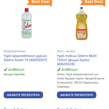
Best Deal
Best Deal
ΚΡΕΜΟΣΆΠΟΥΝΑ
ΣΠΊΤΙ - ΚΉΠΟΣ
Υγρό κρεμοσάπουνο χεριών
Υγρό πιάτων Solero Multi
Solero λευκό 1lt [40605007]
750ml άρωμα λεμόνι
[40605028]
Διαθέσιμο
Διαθέσιμο
Άρωμα καρύδας
Τύπος: Υγρό απορρυπαντικό για
πιάτα Άρωμα: Λεμόνι Χρώμα:Κιτρινο
Συσκευασία: 750 ml Παραγωγός:
Cleanway
ΔΙΑΒΆΣΤΕ ΠΕΡΙΣΣΌΤΕΡΑ
ΔΙΑΒΆΣΤΕ ΠΕΡΙΣΣΌΤΕΡΑ