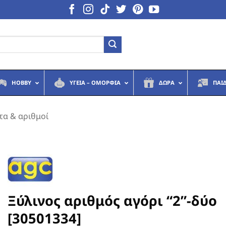
HOBBY
ΥΓΕΙΆ – ΟΜΟΡΦΙΆ
ΔΏΡΑ
ΠΑΙ
τα & αριθμοί
Ξύλινος αριθμός αγόρι “2”-δύο
[30501334]