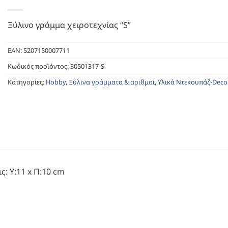
Ξύλινο γράμμα χειροτεχνίας “S”
EAN:
5207150007711
Κωδικός προϊόντος:
30501317-S
Κατηγορίες:
Hobby
,
Ξύλινα γράμματα & αριθμοί
,
Υλικά Ντεκουπάζ-Dec
ς: Υ:11 x Π:10 cm