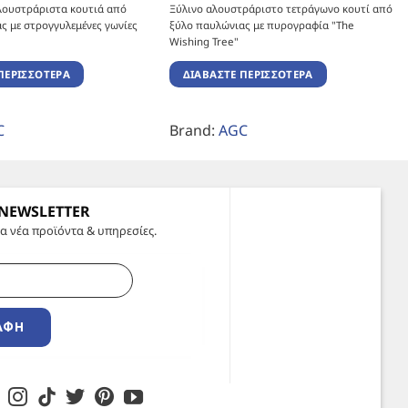
αλουστράριστα κουτιά από
Ξύλινο αλουστράριστο τετράγωνο κουτί από
ς με στρογγυλεμένες γωνίες
ξύλο παυλώνιας με πυρογραφία "The
Wishing Tree"
ΠΕΡΙΣΣΌΤΕΡΑ
ΔΙΑΒΆΣΤΕ ΠΕΡΙΣΣΌΤΕΡΑ
C
Brand:
AGC
 NEWSLETTER
α νέα προϊόντα & υπηρεσίες.
ΑΦΉ