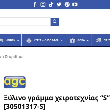
HOBBY
ΥΓΕΙΆ – ΟΜΟΡΦΙΆ
ΔΏΡΑ
ΠΑΙ
τα & αριθμοί
Ξύλινο γράμμα χειροτεχνίας “S”
[30501317-S]