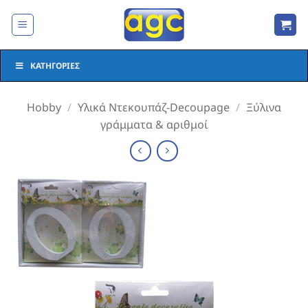
Μετάβαση
στο
περιεχόμενο
ΚΑΤΗΓΟΡΊΕΣ
Hobby
/
Υλικά Ντεκουπάζ-Decoupage
/
Ξύλινα
γράμματα & αριθμοί