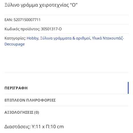
Ξύλινο γράμμα χειροτεχνίας “O”
EAN:
5207150007711
Κωδικός προϊόντος:
30501317-O
Κατηγορίες:
Hobby
,
Ξύλινα γράμματα & αριθμοί
,
Υλικά Ντεκουπάζ-
Decoupage
ΠΕΡΙΓΡΑΦΉ
ΕΠΙΠΛΈΟΝ ΠΛΗΡΟΦΟΡΊΕΣ
ΑΞΙΟΛΟΓΉΣΕΙΣ (0)
Διαστάσεις: Υ:11 x Π:10 cm