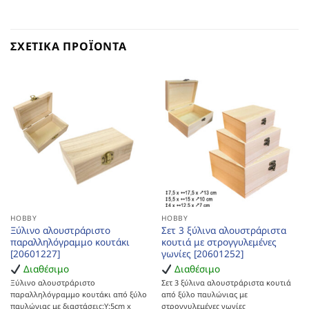
ΣΧΕΤΙΚΆ ΠΡΟΪΌΝΤΑ
HOBBY
HOBBY
Ξύλινο αλουστράριστο
Σετ 3 ξύλινα αλουστράριστα
παραλληλόγραμμο κουτάκι
κουτιά με στρογγυλεμένες
[20601227]
γωνίες [20601252]
Διαθέσιμο
Διαθέσιμο
Ξύλινο αλουστράριστο
Σετ 3 ξύλινα αλουστράριστα κουτιά
παραλληλόγραμμο κουτάκι από ξύλο
από ξύλο παυλώνιας με
παυλώνιας με διαστάσεις:Υ:5cm x
στρογγυλεμένες γωνίες