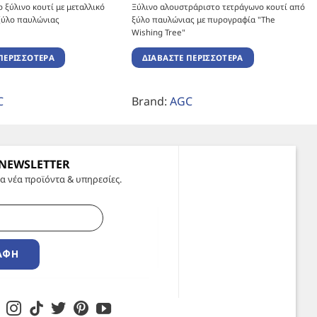
 ξύλινο κουτί με μεταλλικό
Ξύλινο αλουστράριστο τετράγωνο κουτί από
ξύλο παυλώνιας
ξύλο παυλώνιας με πυρογραφία "The
Wishing Tree"
ΠΕΡΙΣΣΌΤΕΡΑ
ΔΙΑΒΆΣΤΕ ΠΕΡΙΣΣΌΤΕΡΑ
C
Brand:
AGC
 NEWSLETTER
α νέα προϊόντα & υπηρεσίες.
ΑΦΉ