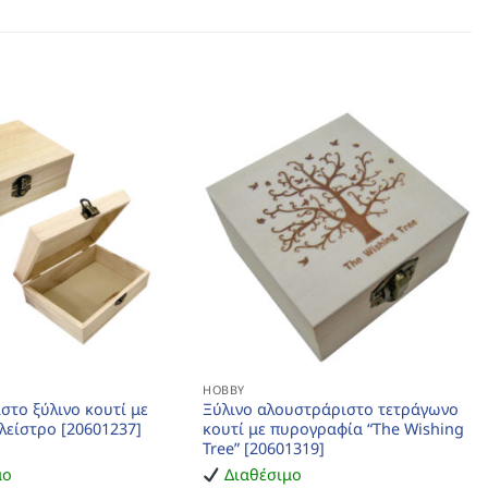
HOBBY
στο ξύλινο κουτί με
Ξύλινο αλουστράριστο τετράγωνο
λείστρο [20601237]
κουτί με πυρογραφία “The Wishing
Tree” [20601319]
μο
Διαθέσιμο