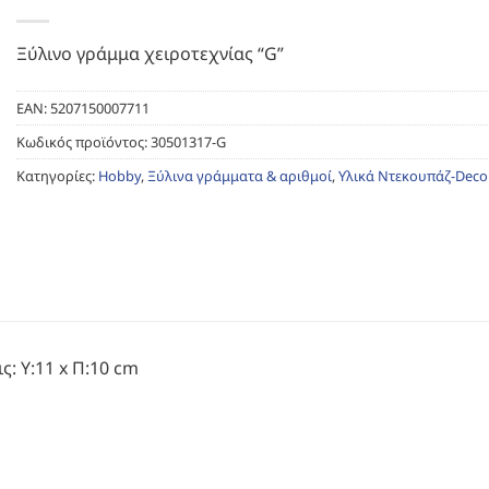
Ξύλινο γράμμα χειροτεχνίας “G”
EAN:
5207150007711
Κωδικός προϊόντος:
30501317-G
Κατηγορίες:
Hobby
,
Ξύλινα γράμματα & αριθμοί
,
Υλικά Ντεκουπάζ-Dec
ς: Υ:11 x Π:10 cm