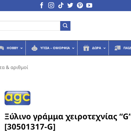
HOBBY
ΥΓΕΙΆ – ΟΜΟΡΦΙΆ
ΔΏΡΑ
ΠΑΙ
τα & αριθμοί
Ξύλινο γράμμα χειροτεχνίας “G
[30501317-G]