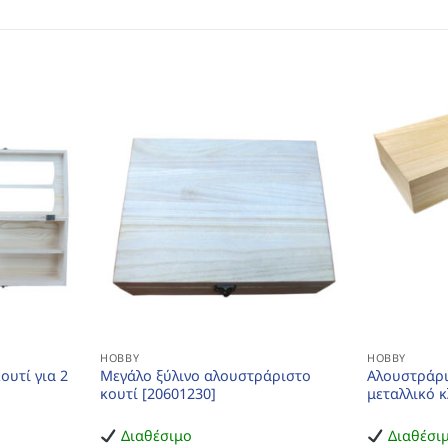
HOBBY
HOBBY
ουτί για 2
Μεγάλο ξύλινο αλουστράριστο
Αλουστράρι
]
κουτί [20601230]
μεταλλικό κ
Διαθέσιμο
Διαθέσι