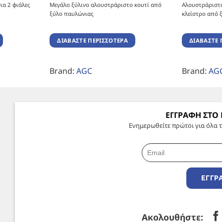
ια 2 φιάλες
Μεγάλο ξύλινο αλουστράριστο κουτί από
Αλουστράριστο
ξύλο παυλώνιας
κλείστρο από 
ΔΙΑΒΆΣΤΕ ΠΕΡΙΣΣΌΤΕΡΑ
ΔΙΑΒΆΣΤΕ 
Brand:
AGC
Brand:
AG
ΕΓΓΡΑΦΗ ΣΤΟ
Ενημερωθείτε πρώτοι για όλα τ
ΕΓΓΡ
Ακολουθήστε: