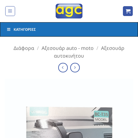
Μετάβαση
στο
περιεχόμενο
ΚΑΤΗΓΟΡΊΕΣ
Διάφορα
/
Αξεσουάρ auto - moto
/
Αξεσουάρ
αυτοκινήτου