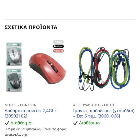
ΣΧΕΤΙΚΆ ΠΡΟΪΌΝΤΑ
MOUSE - ΠΟΝΤΊΚΙΑ
ΑΞΕΣΟΥΆΡ AUTO - MOTO
Ασύρματο ποντίκι 2,4Ghz
Ιμάντες πρόσδεσης (χταπόδια)
[30502102]
– Σετ 6 τεμ. [30601066]
Διαθέσιμο
Διαθέσιμο
Η τιμή δεν συμπεριλαμβάνει το φόρο
ανακύκλωσης