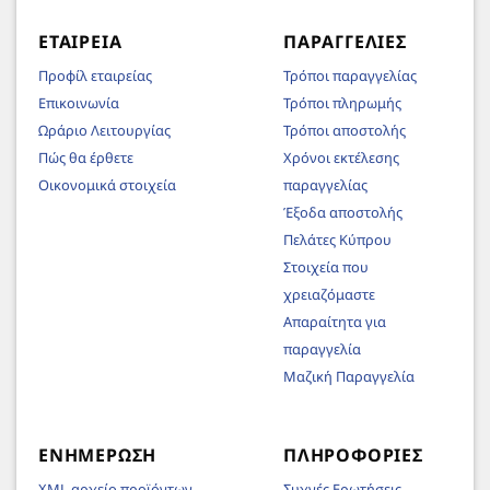
ΕΤΑΙΡΕΊΑ
ΠΑΡΑΓΓΕΛΊΕΣ
Προφίλ εταιρείας
Τρόποι παραγγελίας
Επικοινωνία
Τρόποι πληρωμής
Ωράριο Λειτουργίας
Τρόποι αποστολής
Πώς θα έρθετε
Χρόνοι εκτέλεσης
Οικονομικά στοιχεία
παραγγελίας
Έξοδα αποστολής
Πελάτες Κύπρου
Στοιχεία που
χρειαζόμαστε
Απαραίτητα για
παραγγελία
Μαζική Παραγγελία
ΕΝΗΜΈΡΩΣΗ
ΠΛΗΡΟΦΟΡΊΕΣ
XML αρχείο προϊόντων
Συχνές Ερωτήσεις