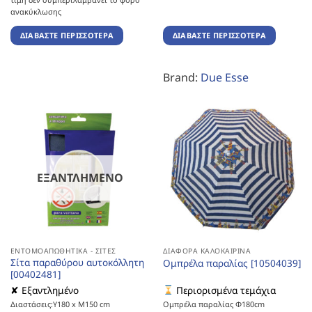
ανακύκλωσης
ΔΙΑΒΆΣΤΕ ΠΕΡΙΣΣΌΤΕΡΑ
ΔΙΑΒΆΣΤΕ ΠΕΡΙΣΣΌΤΕΡΑ
Brand:
Due Esse
ΕΞΑΝΤΛΗΜΈΝΟ
ΕΝΤΟΜΟΑΠΩΘΗΤΙΚΆ - ΣΊΤΕΣ
ΔΙΆΦΟΡΑ ΚΑΛΟΚΑΙΡΙΝΆ
Σίτα παραθύρου αυτοκόλλητη
Ομπρέλα παραλίας [10504039]
[00402481]
✘ Εξαντλημένο
Περιορισμένα τεμάχια
Διαστάσεις:Υ180 x Μ150 cm
Ομπρέλα παραλίας Φ180cm