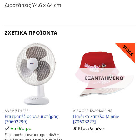
Διαστάσεις Υ4,6 x Δ4 cm
ΣΧΕΤΙΚΆ ΠΡΟΪΌΝΤΑ
STOCK
ΕΞΑΝΤΛΗΜΈΝΟ
ΑΝΕΜΙΣΤΉΡΕΣ
ΔΙΆΦΟΡΑ ΚΑΛΟΚΑΙΡΙΝΆ
Επιτραπέζιος ανεμιστήρας
Παιδικό καπέλο Minnie
[70602299]
[70603227]
Διαθέσιμο
✘ Εξαντλημένο
Επιτραπέζιος ανεμιστήρας 40W Η
τιμή δεν συμπεριλαμβάνει το φόρο