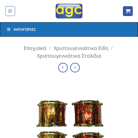
Μετάβαση
στο
περιεχόμενο
ΚΑΤΗΓΟΡΊΕΣ
Εποχιακά
/
Χριστουγεννιάτικα Είδη
/
Χριστουγεννιάτικα Στολίδια