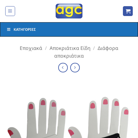
Μετάβαση
στο
περιεχόμενο
ΚΑΤΗΓΟΡΊΕΣ
Εποχιακά
/
Αποκριάτικα Είδη
/
Διάφορα
αποκριάτικα