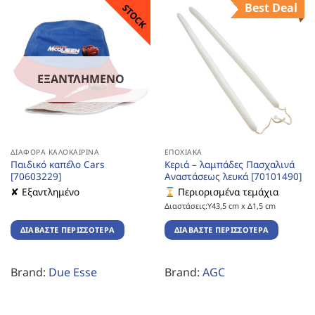
Best Deal
STOCK
ΕΞΑΝΤΛΗΜΈΝΟ
ΔΙΆΦΟΡΑ ΚΑΛΟΚΑΙΡΙΝΆ
ΕΠΟΧΙΑΚΆ
Παιδικό καπέλο Cars
Κεριά – λαμπάδες Πασχαλινά
[70603229]
Αναστάσεως λευκά [70101490]
✘ Εξαντλημένο
Περιορισμένα τεμάχια
Διαστάσεις:Υ43,5 cm x Δ1,5 cm
ΔΙΑΒΆΣΤΕ ΠΕΡΙΣΣΌΤΕΡΑ
ΔΙΑΒΆΣΤΕ ΠΕΡΙΣΣΌΤΕΡΑ
Brand:
Due Esse
Brand:
AGC