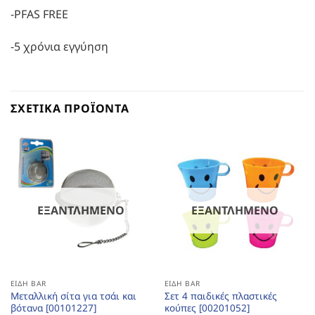
-PFAS FREE
-5 χρόνια εγγύηση
ΣΧΕΤΙΚΆ ΠΡΟΪΌΝΤΑ
ΕΞΑΝΤΛΗΜΈΝΟ
ΕΞΑΝΤΛΗΜΈΝΟ
ΕΊΔΗ BAR
ΕΊΔΗ BAR
Μεταλλική σίτα για τσάι και
Σετ 4 παιδικές πλαστικές
βότανα [00101227]
κούπες [00201052]