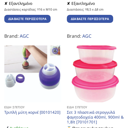
✘ Εξαντλημένο
✘ Εξαντλημένο
Διαστάσεις καρτέλας: Υ16 x Μ10 cm
Διαστάσεις: Υ8,5 x Δ8 cm
ΔΙΑΒΆΣΤΕ ΠΕΡΙΣΣΌΤΕΡΑ
ΔΙΑΒΆΣΤΕ ΠΕΡΙΣΣΌΤΕΡΑ
Brand:
AGC
Brand:
AGC
ΕΊΔΗ ΣΠΙΤΙΟΎ
ΕΊΔΗ ΣΠΙΤΙΟΎ
Σετ 3 πλαστικά στρογγυλά
Τριπλή μύτη κορνέ [00101420]
φαγητοδοχεία 400ml, 900ml &
1,8lt [70101701]