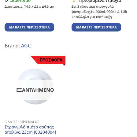
Διαθέσιμο
Περιορισμένα τεμάχια
Διαστάσεις: Υ4,5 x Δ2 x Δ4,5 cm
Σετ 3 πλαστικά στρογγυλά
φαγητοδοχεία 400ml, 900ml & 1,8lt
κατάλληλα για κατάψυξη
ΔΙΑΒΆΣΤΕ ΠΕΡΙΣΣΌΤΕΡΑ
ΔΙΑΒΆΣΤΕ ΠΕΡΙΣΣΌΤΕΡΑ
Brand:
AGC
ΠΡΟΣΦΟΡΑ
ΕΞΑΝΤΛΗΜΈΝΟ
ΕΊΔΗ ΣΕΡΒΙΡΊΣΜΑΤΟΣ
Στρογγυλό πιάτο σούπας
οπαλίνα 23cm [00204004]