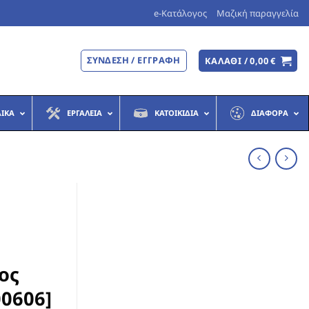
e-Κατάλογος
Μαζική παραγγελία
ΣΎΝΔΕΣΗ / ΕΓΓΡΑΦΉ
ΚΑΛΆΘΙ /
0,00
€
ΔΙΚΆ
ΕΡΓΑΛΕΊΑ
ΚΑΤΟΙΚΊΔΙΑ
ΔΙΆΦΟΡΑ
ος
00606]