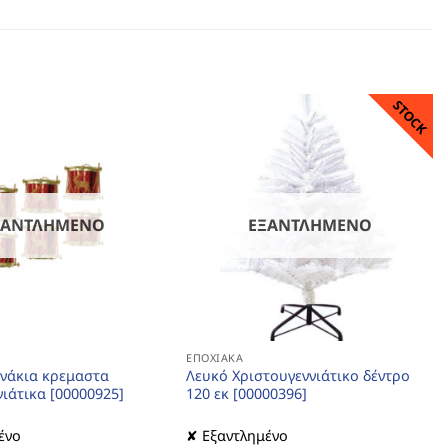
STOCK
ΞΑΝΤΛΗΜΈΝΟ
ΕΞΑΝΤΛΗΜΈΝΟ
ΕΠΟΧΙΑΚΆ
ανάκια κρεμαστα
Λευκό Χριστουγεννιάτικο δέντρο
ιάτικα [00000925]
120 εκ [00000396]
ένο
✘ Εξαντλημένο