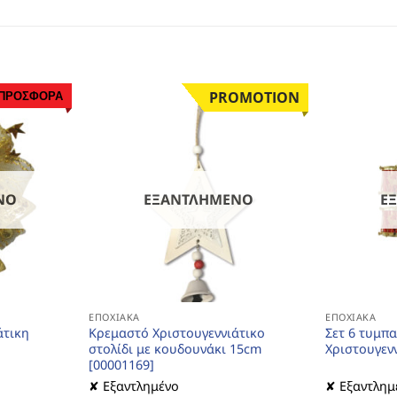
ΠΡΟΣΦΟΡΑ
PROMOTION
ΝΟ
ΕΞΑΝΤΛΗΜΈΝΟ
Ε
ΕΠΟΧΙΑΚΆ
ΕΠΟΧΙΑΚΆ
άτικη
Κρεμαστό Χριστουγεννιάτικο
Σετ 6 τυμπ
στολίδι με κουδουνάκι 15cm
Χριστουγενν
[00001169]
✘ Εξαντλημένο
✘ Εξαντλημ