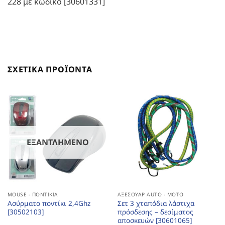
228 με κωδικό [30601331]
ΣΧΕΤΙΚΆ ΠΡΟΪΌΝΤΑ
ΕΞΑΝΤΛΗΜΈΝΟ
MOUSE - ΠΟΝΤΊΚΙΑ
ΑΞΕΣΟΥΆΡ AUTO - MOTO
Ασύρματο ποντίκι 2,4Ghz
Σετ 3 χταπόδια λάστιχα
[30502103]
πρόσδεσης – δεσίματος
αποσκευών [30601065]