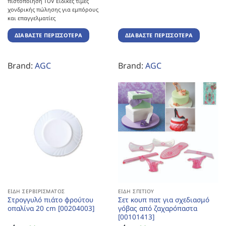
πιστοποίηση TUV Ειδικές τιμές
χονδρικής πώλησης για εμπόρους
και επαγγελματίες
ΔΙΑΒΆΣΤΕ ΠΕΡΙΣΣΌΤΕΡΑ
ΔΙΑΒΆΣΤΕ ΠΕΡΙΣΣΌΤΕΡΑ
Brand:
AGC
Brand:
AGC
ΕΊΔΗ ΣΕΡΒΙΡΊΣΜΑΤΟΣ
ΕΊΔΗ ΣΠΙΤΙΟΎ
Στρογγυλό πιάτο φρούτου
Σετ κουπ πατ για σχεδιασμό
οπαλίνα 20 cm [00204003]
γόβας από ζαχαρόπαστα
[00101413]