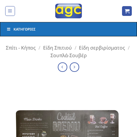
Μετάβαση
στο
περιεχόμενο
ΚΑΤΗΓΟΡΊΕΣ
Σπίτι - Κήπος
/
Είδη Σπιτιού
/
Είδη σερβιρίσματος
/
Σουπλά-Σουβέρ