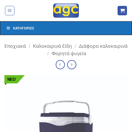
Μετάβαση
στο
περιεχόμενο
ΚΑΤΗΓΟΡΊΕΣ
Εποχιακά
/
Καλοκαιρινά Είδη
/
Διάφορα καλοκαιρινά
/
Φορητά ψυγεία
ΝΕΟ