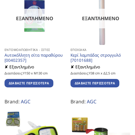
ΕΞΑΝΤΛΗΜΈΝΟ
ΕΞΑΝΤΛΗΜΈΝΟ
ΕΝΤΟΜΟΑΠΩΘΗΤΙΚΆ - ΣΊΤΕΣ
ΕΠΟΧΙΑΚΆ
Αυτοκόλλητη σίτα παραθύρου
Κερί λαμπάδας στρογγυλό
[00402357]
[70101688]
✘ Εξαντλημένο
✘ Εξαντλημένο
Διαστάσεις:Υ150 x Μ130 cm
Διαστάσεις:Υ38 cm x Δ2,5 cm
ΔΙΑΒΆΣΤΕ ΠΕΡΙΣΣΌΤΕΡΑ
ΔΙΑΒΆΣΤΕ ΠΕΡΙΣΣΌΤΕΡΑ
Brand:
AGC
Brand:
AGC