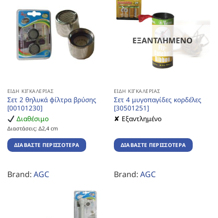
ΕΞΑΝΤΛΗΜΈΝΟ
ΕΊΔΗ ΚΙΓΚΑΛΕΡΊΑΣ
ΕΊΔΗ ΚΙΓΚΑΛΕΡΊΑΣ
Σετ 2 θηλυκά φίλτρα βρύσης
Σετ 4 μυγοπαγίδες κορδέλες
[00101230]
[30501251]
Διαθέσιμο
✘ Εξαντλημένο
Διαστάσεις: Δ2,4 cm
ΔΙΑΒΆΣΤΕ ΠΕΡΙΣΣΌΤΕΡΑ
ΔΙΑΒΆΣΤΕ ΠΕΡΙΣΣΌΤΕΡΑ
Brand:
AGC
Brand:
AGC