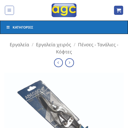
Μετάβαση
στο
περιεχόμενο
ΚΑΤΗΓΟΡΊΕΣ
Εργαλεία
/
Εργαλεία χειρός
/
Πένσες - Τανάλιες -
Κόφτες