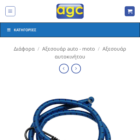
Μετάβαση
στο
περιεχόμενο
ΚΑΤΗΓΟΡΊΕΣ
Διάφορα
/
Αξεσουάρ auto - moto
/
Αξεσουάρ
αυτοκινήτου