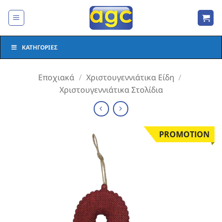
Μετάβαση
στο
περιεχόμενο
ΚΑΤΗΓΟΡΊΕΣ
Εποχιακά
/
Χριστουγεννιάτικα Είδη
/
Χριστουγεννιάτικα Στολίδια
PROMOTION