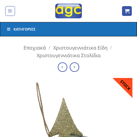
Μετάβαση
στο
περιεχόμενο
ΚΑΤΗΓΟΡΊΕΣ
Εποχιακά
/
Χριστουγεννιάτικα Είδη
/
Χριστουγεννιάτικα Στολίδια
STOCK