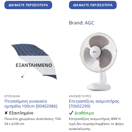
ΔΙΑΒΆΣΤΕ ΠΕΡΙΣΣΌΤΕΡΑ
ΔΙΑΒΆΣΤΕ ΠΕΡΙΣΣΌΤΕΡΑ
Brand:
AGC
ΕΞΑΝΤΛΗΜΈΝΟ
ΕΠΟΧΙΑΚΆ
ΑΝΕΜΙΣΤΉΡΕΣ
Πτυσσόμενη γυναικεία
Επιτραπέζιος ανεμιστήρας
ομπρέλα 100cm [00402086]
[70602299]
✘ Εξαντλημένο
Διαθέσιμο
Ποικιλία χρωμάτων Διαστάσεις: Υ24-
Επιτραπέζιος ανεμιστήρας 40W Η
54 x Δ100 cm
τιμή δεν συμπεριλαμβάνει το φόρο
ανακύκλωσης