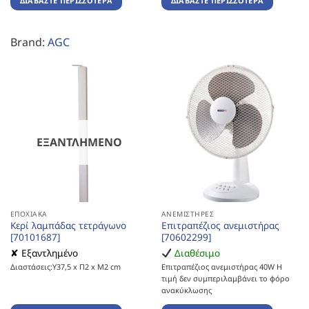
ΔΙΑΒΆΣΤΕ ΠΕΡΙΣΣΌΤΕΡΑ
ΔΙΑΒΆΣΤΕ ΠΕΡΙΣΣΌΤΕΡΑ
Brand:
AGC
ΕΞΑΝΤΛΗΜΈΝΟ
ΕΠΟΧΙΑΚΆ
ΑΝΕΜΙΣΤΉΡΕΣ
Κερί λαμπάδας τετράγωνο
Επιτραπέζιος ανεμιστήρας
[70101687]
[70602299]
✘ Εξαντλημένο
Διαθέσιμο
Διαστάσεις:Υ37,5 x Π2 x Μ2 cm
Επιτραπέζιος ανεμιστήρας 40W Η
τιμή δεν συμπεριλαμβάνει το φόρο
ανακύκλωσης