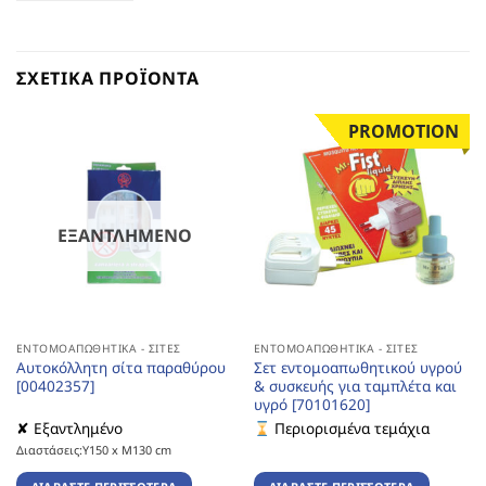
ΣΧΕΤΙΚΆ ΠΡΟΪΌΝΤΑ
PROMOTION
ΕΞΑΝΤΛΗΜΈΝΟ
ΕΝΤΟΜΟΑΠΩΘΗΤΙΚΆ - ΣΊΤΕΣ
ΕΝΤΟΜΟΑΠΩΘΗΤΙΚΆ - ΣΊΤΕΣ
Αυτοκόλλητη σίτα παραθύρου
Σετ εντομοαπωθητικού υγρού
[00402357]
& συσκευής για ταμπλέτα και
υγρό [70101620]
✘ Εξαντλημένο
Περιορισμένα τεμάχια
Διαστάσεις:Υ150 x Μ130 cm