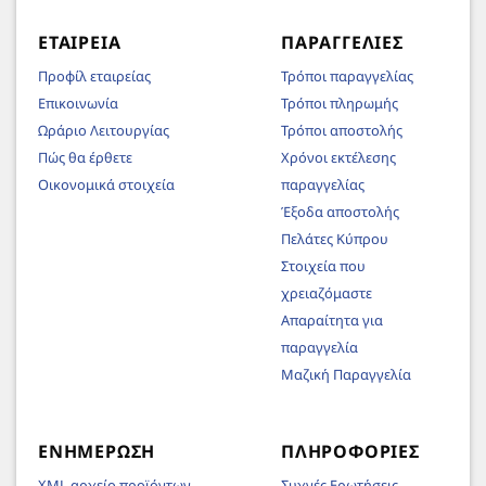
ΕΤΑΙΡΕΊΑ
ΠΑΡΑΓΓΕΛΊΕΣ
Προφίλ εταιρείας
Τρόποι παραγγελίας
Επικοινωνία
Τρόποι πληρωμής
Ωράριο Λειτουργίας
Τρόποι αποστολής
Πώς θα έρθετε
Χρόνοι εκτέλεσης
Οικονομικά στοιχεία
παραγγελίας
Έξοδα αποστολής
Πελάτες Κύπρου
Στοιχεία που
χρειαζόμαστε
Απαραίτητα για
παραγγελία
Μαζική Παραγγελία
ΕΝΗΜΈΡΩΣΗ
ΠΛΗΡΟΦΟΡΊΕΣ
XML αρχείο προϊόντων
Συχνές Ερωτήσεις