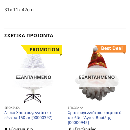
31x 11x 42cm
ΣΧΕΤΙΚΆ ΠΡΟΪΌΝΤΑ
Best Deal
PROMOTION
ΕΞΑΝΤΛΗΜΈΝΟ
ΕΞΑΝΤΛΗΜΈΝΟ
ΕΠΟΧΙΑΚΆ
ΕΠΟΧΙΑΚΆ
Λευκό Χριστουγεννιάτικο
Χριστουγεννιάτικο κρεμαστό
δέντρο 150 εκ [00000397]
στολίδι `Αγιος Βασίλης
[00000945]
✘ Εξαντλημένο
✘ Εξαντλημένο