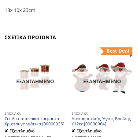
18x 10x 23cm
ΣΧΕΤΙΚΆ ΠΡΟΪΌΝΤΑ
Best Deal
ΕΞΑΝΤΛΗΜΈΝΟ
ΕΞΑΝΤΛΗΜΈΝΟ
ΕΠΟΧΙΑΚΆ
ΕΠΟΧΙΑΚΆ
Σετ 6 τυμπανάκια κρεμαστα
Διακοσμητικός ‘Αγιος Βασίλης
Χριστουγεννιάτικα [00000925]
Υ12εκ [00000964]
✘ Εξαντλημένο
✘ Εξαντλημένο
Διαστάσεις:Υ3,5 cm x Δ3,5 cm
Διαστάσεις Δ12 cm