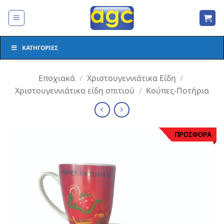
Μετάβαση
στο
περιεχόμενο
ΚΑΤΗΓΟΡΊΕΣ
Εποχιακά
/
Χριστουγεννιάτικα Είδη
/
Χριστουγεννιάτικα είδη σπιτιού
/
Κούπες-Ποτήρια
ΠΡΟΣΦΟΡΑ