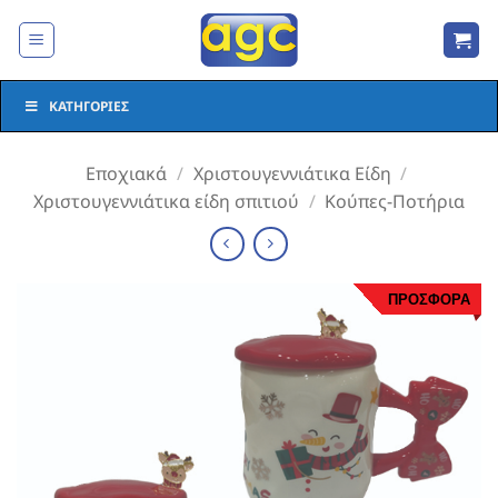
Μετάβαση
στο
περιεχόμενο
ΚΑΤΗΓΟΡΊΕΣ
Εποχιακά
/
Χριστουγεννιάτικα Είδη
/
Χριστουγεννιάτικα είδη σπιτιού
/
Κούπες-Ποτήρια
ΠΡΟΣΦΟΡΑ