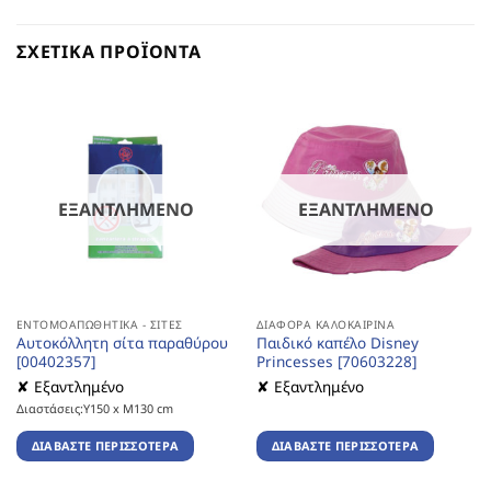
ΣΧΕΤΙΚΆ ΠΡΟΪΌΝΤΑ
ΕΞΑΝΤΛΗΜΈΝΟ
ΕΞΑΝΤΛΗΜΈΝΟ
ΕΝΤΟΜΟΑΠΩΘΗΤΙΚΆ - ΣΊΤΕΣ
ΔΙΆΦΟΡΑ ΚΑΛΟΚΑΙΡΙΝΆ
Αυτοκόλλητη σίτα παραθύρου
Παιδικό καπέλο Disney
[00402357]
Princesses [70603228]
✘ Εξαντλημένο
✘ Εξαντλημένο
Διαστάσεις:Υ150 x Μ130 cm
ΔΙΑΒΆΣΤΕ ΠΕΡΙΣΣΌΤΕΡΑ
ΔΙΑΒΆΣΤΕ ΠΕΡΙΣΣΌΤΕΡΑ