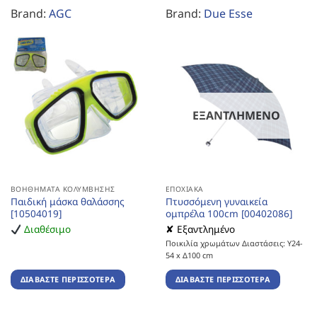
Brand:
AGC
Brand:
Due Esse
ΕΞΑΝΤΛΗΜΈΝΟ
ΒΟΗΘΉΜΑΤΑ ΚΟΛΎΜΒΗΣΗΣ
ΕΠΟΧΙΑΚΆ
Παιδική μάσκα θαλάσσης
Πτυσσόμενη γυναικεία
[10504019]
ομπρέλα 100cm [00402086]
Διαθέσιμο
✘ Εξαντλημένο
Ποικιλία χρωμάτων Διαστάσεις: Υ24-
54 x Δ100 cm
ΔΙΑΒΆΣΤΕ ΠΕΡΙΣΣΌΤΕΡΑ
ΔΙΑΒΆΣΤΕ ΠΕΡΙΣΣΌΤΕΡΑ