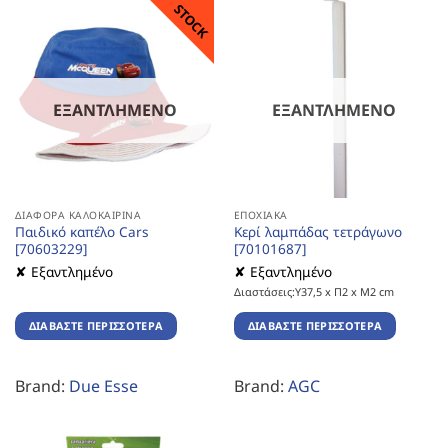
STOCK
ΕΞΑΝΤΛΗΜΈΝΟ
ΕΞΑΝΤΛΗΜΈΝΟ
ΔΙΆΦΟΡΑ ΚΑΛΟΚΑΙΡΙΝΆ
ΕΠΟΧΙΑΚΆ
Παιδικό καπέλο Cars
Κερί λαμπάδας τετράγωνο
[70603229]
[70101687]
✘ Εξαντλημένο
✘ Εξαντλημένο
Διαστάσεις:Υ37,5 x Π2 x Μ2 cm
ΔΙΑΒΆΣΤΕ ΠΕΡΙΣΣΌΤΕΡΑ
ΔΙΑΒΆΣΤΕ ΠΕΡΙΣΣΌΤΕΡΑ
Brand:
Due Esse
Brand:
AGC