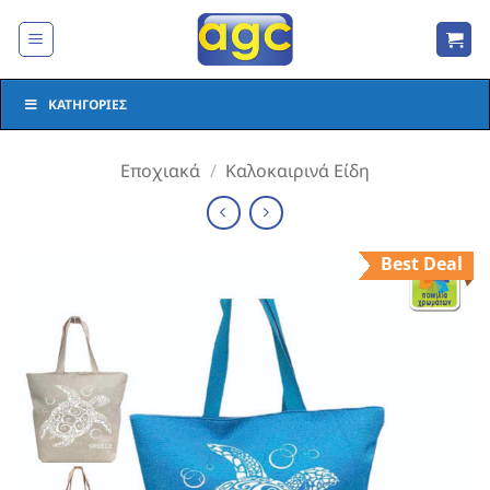
Μετάβαση
στο
περιεχόμενο
ΚΑΤΗΓΟΡΊΕΣ
Εποχιακά
/
Καλοκαιρινά Είδη
Best Deal