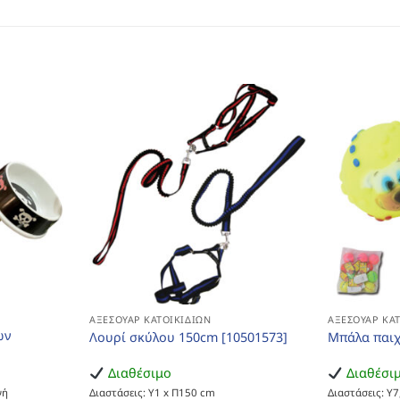
ΑΞΕΣΟΥΆΡ ΚΑΤΟΙΚΙΔΊΩΝ
ΑΞΕΣΟΥΆΡ ΚΑ
ων
Λουρί σκύλου 150cm [10501573]
Μπάλα παιχ
Διαθέσιμο
Διαθέσι
γή
Διαστάσεις: Υ1 x Π150 cm
Διαστάσεις: Υ7