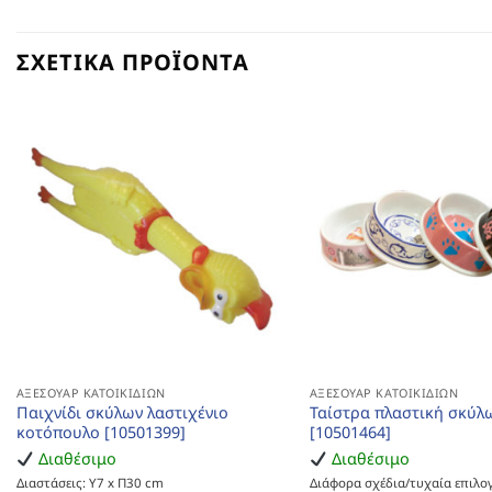
ΣΧΕΤΙΚΆ ΠΡΟΪΌΝΤΑ
ΑΞΕΣΟΥΆΡ ΚΑΤΟΙΚΙΔΊΩΝ
ΑΞΕΣΟΥΆΡ ΚΑΤΟΙΚΙΔΊΩΝ
Παιχνίδι σκύλων λαστιχένιο
Ταίστρα πλαστική σκύλ
κοτόπουλο [10501399]
[10501464]
Διαθέσιμο
Διαθέσιμο
Διαστάσεις: Υ7 x Π30 cm
Διάφορα σχέδια/τυχαία επιλο