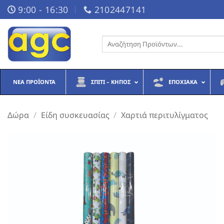
Μετάβαση
9:00 - 16:30
2102447141
στο
περιεχόμενο
Αναζήτηση
για:
ΝΈΑ ΠΡΟΪΌΝΤΑ
ΣΠΊΤΙ – ΚΉΠΟΣ
ΕΠΟΧΙΑΚΆ
Δώρα
/
Είδη συσκευασίας
/
Χαρτιά περιτυλίγματος