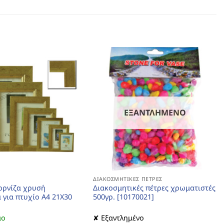
ΕΞΑΝΤΛΗΜΈΝΟ
ΔΙΑΚΟΣΜΗΤΙΚΈΣ ΠΈΤΡΕΣ
ορνίζα χρυσή
Διακοσμητικές πέτρες χρωματιστές
 για πτυχίο Α4 21Χ30
500γρ. [10170021]
μο
✘ Εξαντλημένο