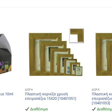
ΔΏΡΑ
ΔΏΡΑ
ια 10ml
Πλαστική κορνίζα χρυσή
Πλαστική κ
επιτραπέζια 15Χ20 [10401051]
επιτραπέζια
[10401053]
Διαθέσιμο
Διαθέσι