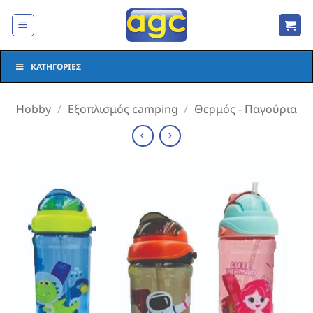
Μετάβαση
στο
περιεχόμενο
ΚΑΤΗΓΟΡΊΕΣ
Hobby
/
Εξοπλισμός camping
/
Θερμός - Παγούρια