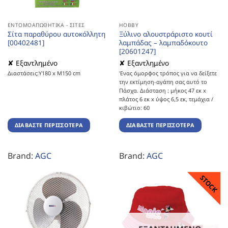
ΕΝΤΟΜΟΑΠΩΘΗΤΙΚΆ - ΣΊΤΕΣ
HOBBY
Σίτα παραθύρου αυτοκόλλητη
Ξύλινο αλουστράριστο κουτί
[00402481]
λαμπάδας – λαμπαδόκουτο
[20601247]
✘ Εξαντλημένο
✘ Εξαντλημένο
Διαστάσεις:Υ180 x Μ150 cm
Ένας όμορφος τρόπος για να δείξετε
την εκτίμηση-αγάπη σας αυτό το
Πάσχα. Διάσταση : μήκος 47 εκ x
πλάτος 6 εκ x ύψος 6,5 εκ, τεμάχια /
κιβώτιο: 60
ΔΙΑΒΆΣΤΕ ΠΕΡΙΣΣΌΤΕΡΑ
ΔΙΑΒΆΣΤΕ ΠΕΡΙΣΣΌΤΕΡΑ
Brand:
AGC
Brand:
AGC
STOCK