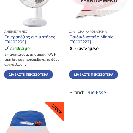
ΕΞΑΝΤΛΗΜΈΝΟ
ΑΝΕΜΙΣΤΉΡΕΣ
ΔΙΆΦΟΡΑ ΚΑΛΟΚΑΙΡΙΝΆ
Επιτραπέζιος ανεμιστήρας
Παιδικό καπέλο Minnie
[70602299]
[70603227]
Διαθέσιμο
✘ Εξαντλημένο
Επιτραπέζιος ανεμιστήρας 40W Η
τιμή δεν συμπεριλαμβάνει το φόρο
ανακύκλωσης
ΔΙΑΒΆΣΤΕ ΠΕΡΙΣΣΌΤΕΡΑ
ΔΙΑΒΆΣΤΕ ΠΕΡΙΣΣΌΤΕΡΑ
Brand:
Due Esse
STOCK