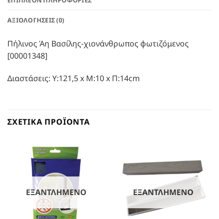
ΑΞΙΟΛΟΓΉΣΕΙΣ (0)
Πήλινος Άη Βασίλης-χιονάνθρωπος φωτιζόμενος
[00001348]
Διαστάσεις: Υ:121,5 x Μ:10 x Π:14cm
ΣΧΕΤΙΚΆ ΠΡΟΪΌΝΤΑ
ΕΞΑΝΤΛΗΜΈΝΟ
ΕΞΑΝΤΛΗΜΈΝΟ