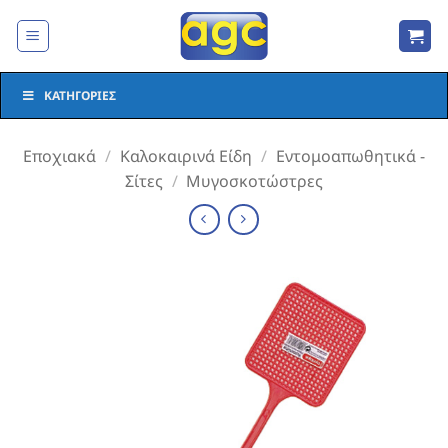
Μετάβαση
στο
περιεχόμενο
ΚΑΤΗΓΟΡΊΕΣ
Εποχιακά
/
Καλοκαιρινά Είδη
/
Εντομοαπωθητικά -
Σίτες
/
Μυγοσκοτώστρες