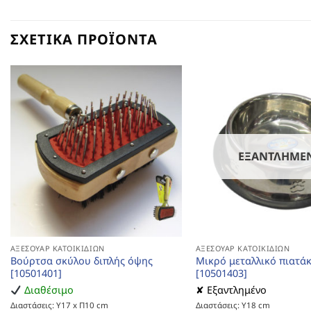
ΣΧΕΤΙΚΆ ΠΡΟΪΌΝΤΑ
ΕΞΑΝΤΛΗΜΈ
ΑΞΕΣΟΥΆΡ ΚΑΤΟΙΚΙΔΊΩΝ
ΑΞΕΣΟΥΆΡ ΚΑΤΟΙΚΙΔΊΩΝ
Βούρτσα σκύλου διπλής όψης
Μικρό μεταλλικό πιατά
[10501401]
[10501403]
Διαθέσιμο
✘ Εξαντλημένο
Διαστάσεις: Υ17 x Π10 cm
Διαστάσεις: Υ18 cm