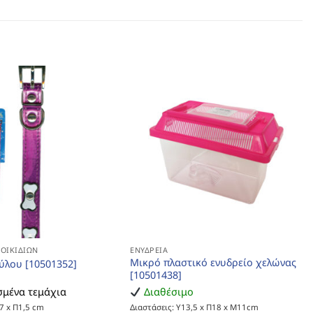
ΤΟΙΚΙΔΊΩΝ
ΕΝΥΔΡΕΊΑ
Μικρό πλαστικό ενυδρείο χελώνας
ύλου [10501352]
[10501438]
μένα τεμάχια
Διαθέσιμο
7 x Π1,5 cm
Διαστάσεις: Υ13,5 x Π18 x Μ11cm