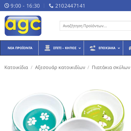
Μετάβαση
9:00 - 16:30
2102447141
στο
περιεχόμενο
Αναζήτηση
για:
ΝΈΑ ΠΡΟΪΌΝΤΑ
ΣΠΊΤΙ – ΚΉΠΟΣ
ΕΠΟΧΙΑΚΆ
Κατοικίδια
/
Αξεσουάρ κατοικιδίων
/
Πιατάκια σκύλων