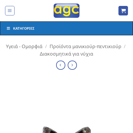
Μετάβαση
στο
περιεχόμενο
ΚΑΤΗΓΟΡΊΕΣ
Υγειά - Ομορφιά
/
Προϊόντα μανικιούρ-πεντικιούρ
/
Διακοσμητικά για νύχια