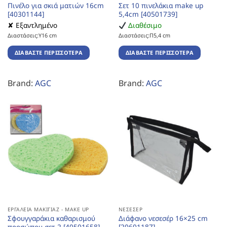
Πινέλο για σκιά ματιών 16cm
Σετ 10 πινελάκια make up
[40301144]
5,4cm [40501739]
✘ Εξαντλημένο
Διαθέσιμο
Διαστάσεις:Υ16 cm
Διαστάσεις:Π5,4 cm
ΔΙΑΒΆΣΤΕ ΠΕΡΙΣΣΌΤΕΡΑ
ΔΙΑΒΆΣΤΕ ΠΕΡΙΣΣΌΤΕΡΑ
Brand:
AGC
Brand:
AGC
ΕΡΓΑΛΕΊΑ ΜΑΚΙΓΙΆΖ - MAKE UP
ΝΕΣΕΣΈΡ
Σφουγγαράκια καθαρισμού
Διάφανο νεσεσέρ 16×25 cm
προσώπου σετ 2 [40501658]
[20601187]