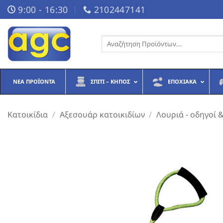
Μετάβαση
9:00 - 16:30
2102447141
στο
περιεχόμενο
Αναζήτηση
για:
ΝΈΑ ΠΡΟΪΌΝΤΑ
ΣΠΊΤΙ – ΚΉΠΟΣ
ΕΠΟΧΙΑΚΆ
Κατοικίδια
/
Αξεσουάρ κατοικιδίων
/
Λουριά - οδηγοί