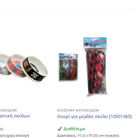
ΤΟΙΚΙΔΊΩΝ
ΑΞΕΣΟΥΆΡ ΚΑΤΟΙΚΙΔΊΩΝ
αστική σκύλων
Λουρί για μεγάλο σκύλο [10501365]
μο
Διαθέσιμο
α/τυχαία επιλογή
Διαστάσεις: Υ1,5 x Π120 cm ποικιλία