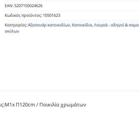
EAN:
5207150024626
Κωδικός προϊόντος:
10501623
Κατηγορίες:
Αξεσουάρ κατοικιδίων
,
Κατοικίδια
,
Λουριά - οδηγοί & σαμ
σκύλων
ις:Μ1x Π120cm / Ποικιλία χρωμάτων