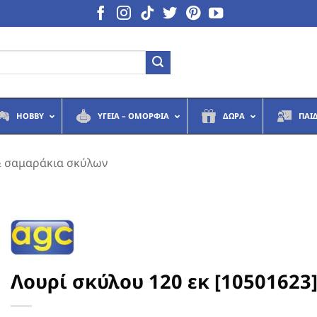
HOBBY
ΥΓΕΙΆ – ΟΜΟΡΦΙΆ
ΔΏΡΑ
ΠΑΙ
 & σαμαράκια σκύλων
Λουρί σκύλου 120 εκ [10501623