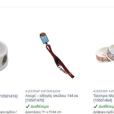
ΑΞΕΣΟΥΆΡ ΚΑΤΟΙΚΙΔΊΩΝ
ΑΞΕΣΟΥΆΡ ΚΑ
Λουρί – οδηγός σκύλου 144 εκ
Ταίστρα πλ
[10501416]
[10501470]
[10501464]
Διαθέσιμο
Διαθέσι
ορα σχέδια /
Διαστάσεις: Υ1 x Π144 cm
Διάφορα σχέδι