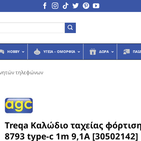
HOBBY
ΥΓΕΙΆ – ΟΜΟΡΦΙΆ
ΔΏΡΑ
ΠΑΙ
ινητών τηλεφώνων
Treqa Καλώδιο ταχείας φόρτιση
8793 type-c 1m 9,1A [30502142]