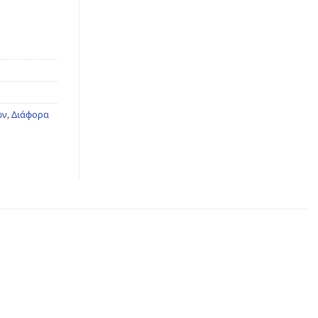
ων
,
Διάφορα