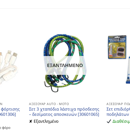
ΕΞΑΝΤΛΗΜΈΝΟ
ΏΝ
ΑΞΕΣΟΥΆΡ AUTO - MOTO
ΑΞΕΣΟΥΆΡ ΠΟ
 φόρτισης
Σετ 3 χταπόδια λάστιχα πρόσδεσης
Σετ επιδιό
0601306]
– δεσίματος αποσκευών [30601065]
ποδηλάτων 
✘ Εξαντλημένο
Διαθέσι
ο φόρο