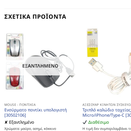
ΣΧΕΤΙΚΆ ΠΡΟΪΌΝΤΑ
ΕΞΑΝΤΛΗΜΈΝΟ
MOUSE - ΠΟΝΤΊΚΙΑ
ΑΞΕΣΟΥΆΡ ΚΙΝΗΤΏΝ ΣΥΣΚΕΥ
Ενσύρματο ποντίκι υπολογιστή
Τριπλό καλώδιο ταχείας
[30502106]
Micro/iPhone/Type-C [3
✘ Εξαντλημένο
Διαθέσιμο
Χρώματα: μαύρο, ασημί, κόκκινο
Η τιμή δεν συμπεριλαμβάνει τ