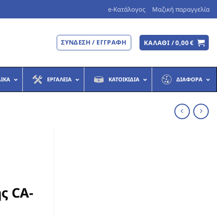
e-Κατάλογος
Μαζική παραγγελία
ΣΎΝΔΕΣΗ / ΕΓΓΡΑΦΉ
ΚΑΛΆΘΙ /
0,00
€
ΔΙΚΆ
ΕΡΓΑΛΕΊΑ
ΚΑΤΟΙΚΊΔΙΑ
ΔΙΆΦΟΡΑ
ς CA-