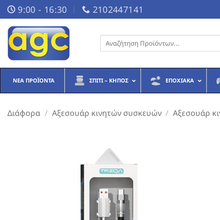
Μετάβαση
9:00 - 16:30
2102447141
στο
περιεχόμενο
Αναζήτηση
για:
ΝΈΑ ΠΡΟΪΌΝΤΑ
ΣΠΊΤΙ – ΚΉΠΟΣ
ΕΠΟΧΙΑΚΆ
Διάφορα
/
Αξεσουάρ κινητών συσκευών
/
Αξεσουάρ κ