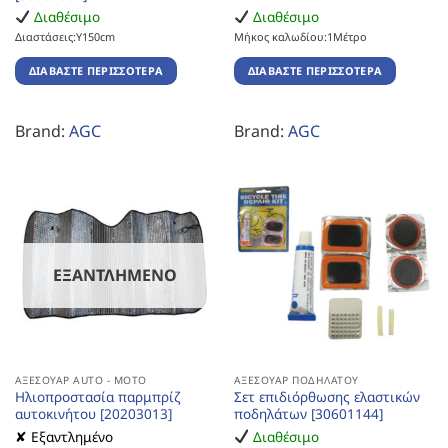
Διαθέσιμο
Διαθέσιμο
Διαστάσεις:Υ150cm
Μήκος καλωδίου:1Μέτρο
ΔΙΑΒΆΣΤΕ ΠΕΡΙΣΣΌΤΕΡΑ
ΔΙΑΒΆΣΤΕ ΠΕΡΙΣΣΌΤΕΡΑ
Brand:
AGC
Brand:
AGC
ΕΞΑΝΤΛΗΜΈΝΟ
ΑΞΕΣΟΥΆΡ AUTO - MOTO
ΑΞΕΣΟΥΆΡ ΠΟΔΗΛΆΤΟΥ
Ηλιοπροστασία παρμπρίζ
Σετ επιδιόρθωσης ελαστικών
αυτοκινήτου [20203013]
ποδηλάτων [30601144]
✘ Εξαντλημένο
Διαθέσιμο