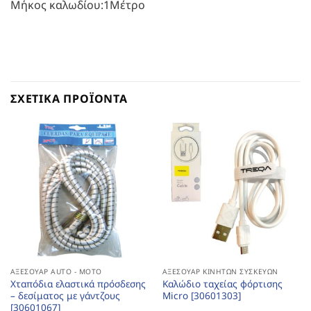
Μήκος καλωδίου:1Μέτρο
ΣΧΕΤΙΚΆ ΠΡΟΪΌΝΤΑ
ΑΞΕΣΟΥΆΡ AUTO - MOTO
ΑΞΕΣΟΥΆΡ ΚΙΝΗΤΏΝ ΣΥΣΚΕΥΏΝ
Χταπόδια ελαστικά πρόσδεσης
Καλώδιο ταχείας φόρτισης
– δεσίματος με γάντζους
Micro [30601303]
[30601067]