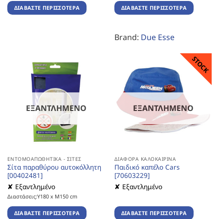
ΔΙΑΒΆΣΤΕ ΠΕΡΙΣΣΌΤΕΡΑ
ΔΙΑΒΆΣΤΕ ΠΕΡΙΣΣΌΤΕΡΑ
Brand:
Due Esse
STOCK
ΕΞΑΝΤΛΗΜΈΝΟ
ΕΞΑΝΤΛΗΜΈΝΟ
ΕΝΤΟΜΟΑΠΩΘΗΤΙΚΆ - ΣΊΤΕΣ
ΔΙΆΦΟΡΑ ΚΑΛΟΚΑΙΡΙΝΆ
Σίτα παραθύρου αυτοκόλλητη
Παιδικό καπέλο Cars
[00402481]
[70603229]
✘ Εξαντλημένο
✘ Εξαντλημένο
Διαστάσεις:Υ180 x Μ150 cm
ΔΙΑΒΆΣΤΕ ΠΕΡΙΣΣΌΤΕΡΑ
ΔΙΑΒΆΣΤΕ ΠΕΡΙΣΣΌΤΕΡΑ