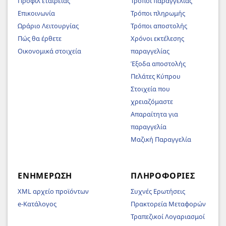
Προφίλ εταιρείας
Τρόποι παραγγελίας
Επικοινωνία
Τρόποι πληρωμής
Ωράριο Λειτουργίας
Τρόποι αποστολής
Πώς θα έρθετε
Χρόνοι εκτέλεσης
Οικονομικά στοιχεία
παραγγελίας
Έξοδα αποστολής
Πελάτες Κύπρου
Στοιχεία που
χρειαζόμαστε
Απαραίτητα για
παραγγελία
Μαζική Παραγγελία
ΕΝΗΜΈΡΩΣΗ
ΠΛΗΡΟΦΟΡΊΕΣ
XML αρχείο προϊόντων
Συχνές Ερωτήσεις
e-Κατάλογος
Πρακτορεία Μεταφορών
Τραπεζικοί Λογαριασμοί