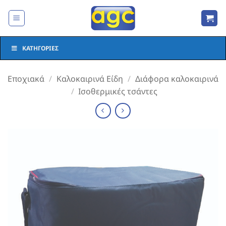
Μετάβαση
στο
περιεχόμενο
ΚΑΤΗΓΟΡΊΕΣ
Εποχιακά
/
Καλοκαιρινά Είδη
/
Διάφορα καλοκαιρινά
/
Ισοθερμικές τσάντες