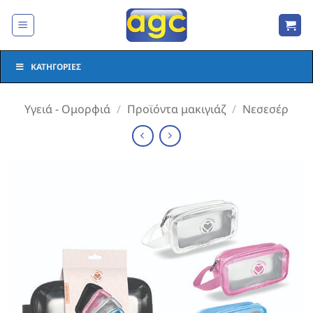
Μετάβαση
στο
περιεχόμενο
ΚΑΤΗΓΟΡΊΕΣ
Υγειά - Ομορφιά
/
Προϊόντα μακιγιάζ
/
Νεσεσέρ