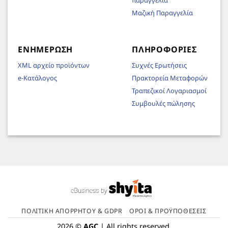
παραγγελία
Μαζική Παραγγελία
ΕΝΗΜΈΡΩΣΗ
ΠΛΗΡΟΦΟΡΊΕΣ
XML αρχείο προϊόντων
Συχνές Ερωτήσεις
e-Κατάλογος
Πρακτορεία Μεταφορών
Τραπεζικοί Λογαριασμοί
Συμβουλές πώλησης
ΠΟΛΙΤΙΚΉ ΑΠΟΡΡΉΤΟΥ & GDPR
ΌΡΟΙ & ΠΡΟΫΠΟΘΈΣΕΙΣ
2026 ©
AGC
| All rights reserved.