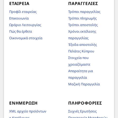
ΕΤΑΙΡΕΊΑ
ΠΑΡΑΓΓΕΛΊΕΣ
Προφίλ εταιρείας
Τρόποι παραγγελίας
Επικοινωνία
Τρόποι πληρωμής
Ωράριο Λειτουργίας
Τρόποι αποστολής
Πώς θα έρθετε
Χρόνοι εκτέλεσης
Οικονομικά στοιχεία
παραγγελίας
Έξοδα αποστολής
Πελάτες Κύπρου
Στοιχεία που
χρειαζόμαστε
Απαραίτητα για
παραγγελία
Μαζική Παραγγελία
ΕΝΗΜΈΡΩΣΗ
ΠΛΗΡΟΦΟΡΊΕΣ
XML αρχείο προϊόντων
Συχνές Ερωτήσεις
e-Κατάλογος
Πρακτορεία Μεταφορών