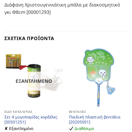
Διάφανη Χριστουγεννιάτικη μπάλα με διακοσμητικό
γκι Φ8cm [00001293]
ΣΧΕΤΙΚΆ ΠΡΟΪΌΝΤΑ
ΕΞΑΝΤΛΗΜΈΝΟ
ΕΊΔΗ ΚΙΓΚΑΛΕΡΊΑΣ
ΒΕΝΤΆΛΙΕΣ
Σετ 4 μυγοπαγίδες κορδέλες
Παιδική πλαστική βεντάλια
[30501251]
[20205001]
✘ Εξαντλημένο
Διαθέσιμο