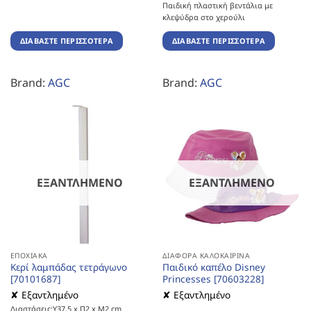
Παιδική πλαστική βεντάλια με
κλεψύδρα στο χερούλι
ΔΙΑΒΆΣΤΕ ΠΕΡΙΣΣΌΤΕΡΑ
ΔΙΑΒΆΣΤΕ ΠΕΡΙΣΣΌΤΕΡΑ
Brand:
AGC
Brand:
AGC
ΕΞΑΝΤΛΗΜΈΝΟ
ΕΞΑΝΤΛΗΜΈΝΟ
ΕΠΟΧΙΑΚΆ
ΔΙΆΦΟΡΑ ΚΑΛΟΚΑΙΡΙΝΆ
Κερί λαμπάδας τετράγωνο
Παιδικό καπέλο Disney
[70101687]
Princesses [70603228]
✘ Εξαντλημένο
✘ Εξαντλημένο
Διαστάσεις:Υ37,5 x Π2 x Μ2 cm