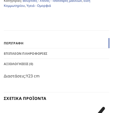
Κατηγορίες:
Βούρτσες - Χτένες - Τσατσάρες μαλλιών
,
Είδη
Κομμωτηρίου
,
Υγειά - Ομορφιά
ΠΕΡΙΓΡΑΦΉ
ΕΠΙΠΛΈΟΝ ΠΛΗΡΟΦΟΡΊΕΣ
ΑΞΙΟΛΟΓΉΣΕΙΣ (0)
Διαστάσεις:Υ23 cm
ΣΧΕΤΙΚΆ ΠΡΟΪΌΝΤΑ