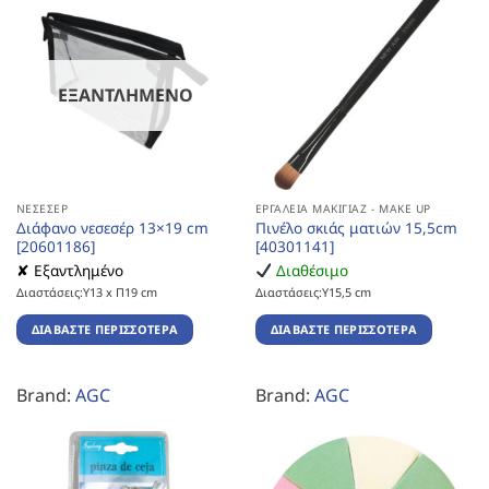
ΕΞΑΝΤΛΗΜΈΝΟ
ΝΕΣΕΣΈΡ
ΕΡΓΑΛΕΊΑ ΜΑΚΙΓΙΆΖ - MAKE UP
Διάφανο νεσεσέρ 13×19 cm
Πινέλο σκιάς ματιών 15,5cm
[20601186]
[40301141]
✘ Εξαντλημένο
Διαθέσιμο
Διαστάσεις:Υ13 x Π19 cm
Διαστάσεις:Υ15,5 cm
ΔΙΑΒΆΣΤΕ ΠΕΡΙΣΣΌΤΕΡΑ
ΔΙΑΒΆΣΤΕ ΠΕΡΙΣΣΌΤΕΡΑ
Brand:
AGC
Brand:
AGC