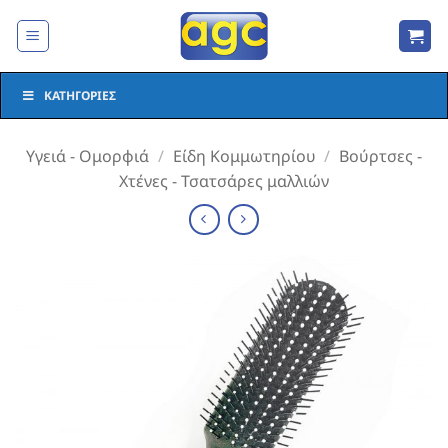
Μετάβαση
στο
περιεχόμενο
ΚΑΤΗΓΟΡΊΕΣ
Υγειά - Ομορφιά
/
Είδη Κομμωτηρίου
/
Βούρτσες -
Χτένες - Τσατσάρες μαλλιών